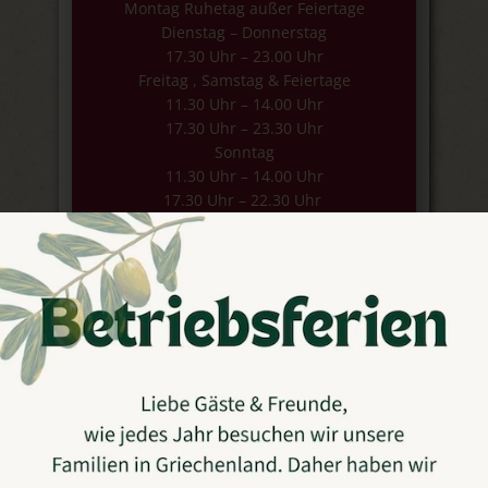
Montag Ruhetag außer Feiertage
Dienstag – Donnerstag
17.30 Uhr – 23.00 Uhr
Freitag , Samstag & Feiertage
11.30 Uhr – 14.00 Uhr
17.30 Uhr – 23.30 Uhr
Sonntag
11.30 Uhr – 14.00 Uhr
17.30 Uhr – 22.30 Uhr
(warme Küche täglich bis 21.45 Uhr)