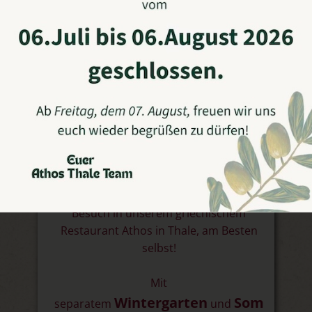
Wir freuen uns sehr, Sie auf
unserer Internetseite
begrüßen zu dürfen.
Überzeugen Sie sich von unserer
griechischen Gastlichkeit und Service,
bei einem
Besuch in unserem griechischem
Restaurant Athos in Thale, am Besten
selbst!
Mit
Wintergarten
Som
separatem
und