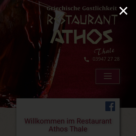
×
03947 27 28
Willkomme​n im Restaurant
Athos Thale